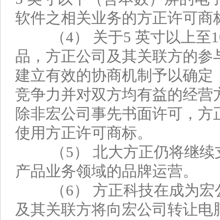
软件之相关业务的方正许可商
（4） 关于5 英寸以上至10
品，方正公司及其关联方的参
建立有效的协商机制予以确定
竞争力并对双方均有益的经营
除非宏公司事先书面许可，方
使用方正许可商标。
（5） 北大方正仍将继续支
产品业务领域的品牌运营。
（6） 方正科技在成为宏
及其关联方将向宏公司转让电脑