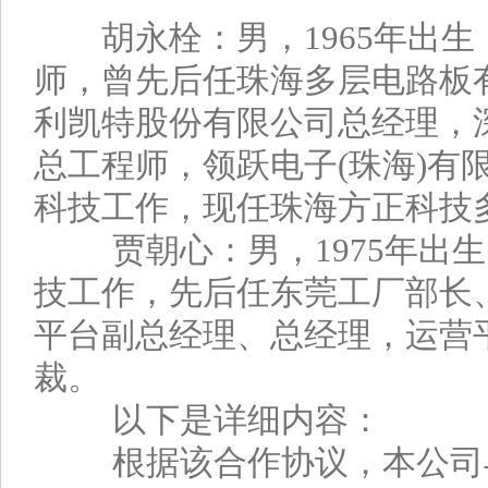
胡永栓：男，1965年出生
师，曾先后任珠海多层电路板
利凯特股份有限公司总经理，
总工程师，领跃电子(珠海)有限
科技工作，现任珠海方正科技
贾朝心：男，1975年出生，
技工作，先后任东莞工厂部长
平台副总经理、总经理，运营
裁。
以下是详细内容：
根据该合作协议，本公司与