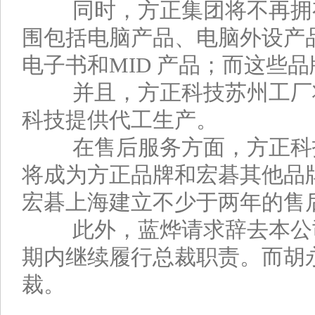
同时，方正集团将不再拥有
围包括电脑产品、电脑外设产品
电子书和MID 产品；而这些
并且，方正科技苏州工厂将
科技提供代工生产。
在售后服务方面，方正科技
将成为方正品牌和宏碁其他品
宏碁上海建立不少于两年的售
此外，蓝烨请求辞去本公司
期内继续履行总裁职责。而胡
裁。