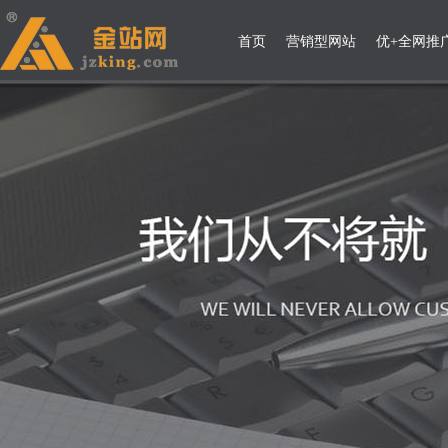
首页
营销型网站
优+全网推